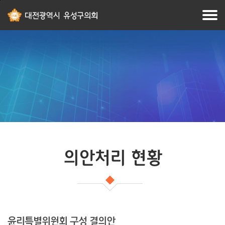
본문
주메뉴
바로가기
바로가기
의안처리 현황
윤리특별위원회 구성 결의안