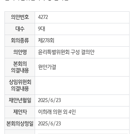
의안번호
4272
대수
9대
회의종류
제278회
의안명
윤리특별위원회 구성 결의안
본회의
원안가결
의결내용
상임위원회
의결내용
재안년월일
2025/6/23
제안자
이희래 의원 외 4인
본회의상정일
2025/6/23