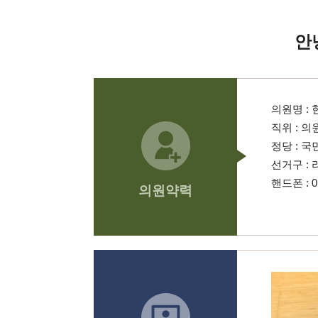
안
의원명 :
직위 : 의
정당 : 
선거구 :
핸드폰 : 01
의원약력