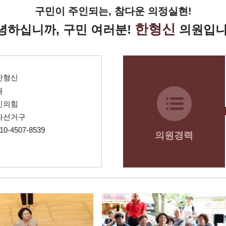
구민이 주인되는, 참다운 의정실현!
한형신
녕하십니까, 구민 여러분!
의원입니
 한형신
원
국민의힘
 라선거구
0-4507-8539
의원경력