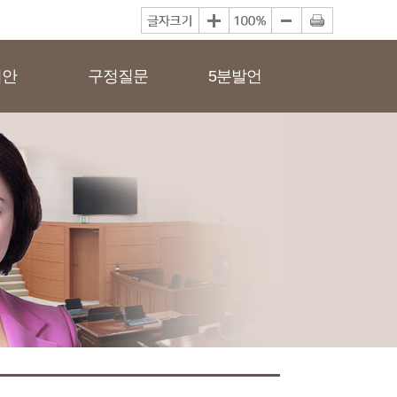
의안
구정질문
5분발언