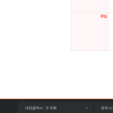
30일
목록
대전광역시 · 구 의회
전국 시
펼치기