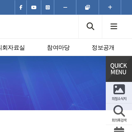
페이스북
유튜브
인스타그램
폰트크기
폰트크기
폰트크기
축소
초기화
확대
검색창 열
전체
의회자료실
참여마당
정보공개
의정소식지
회의록검색