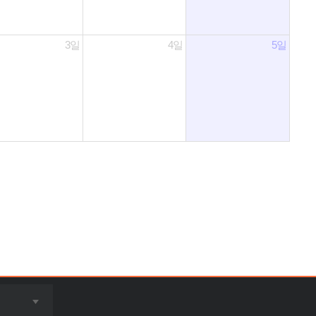
3일
4일
5일