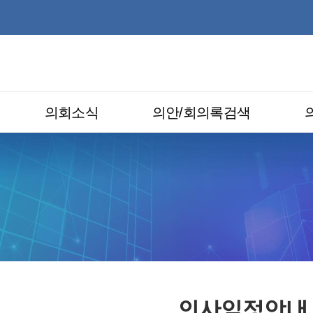
의회소식
의안/회의록검색
의사일정안내