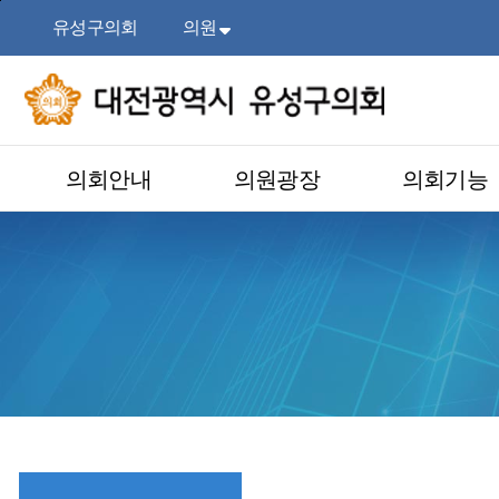
본문
주메뉴
바로가기
바로가기
유성구의회
의원
목록
열기
의회안내
의원광장
의회기능