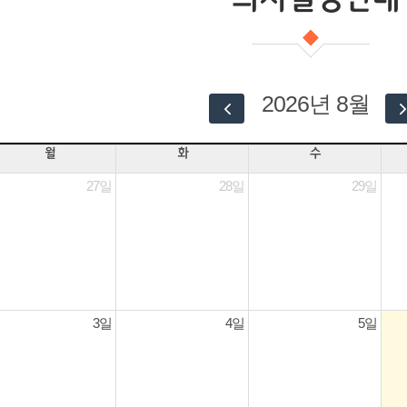
2026년 8월
월
화
수
27일
28일
29일
3일
4일
5일