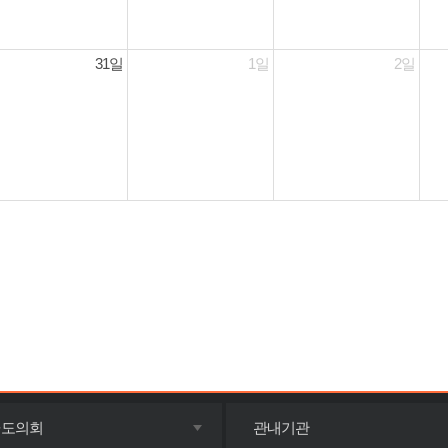
31일
1일
2일
목록
목록
·도의회
관내기관
펼치기
펼치기