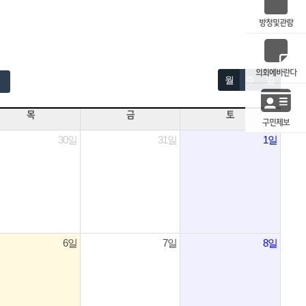
방청및관람
의회에바란다
월
주
일
목
금
토
구민제보
30일
31일
1일
6일
7일
8일