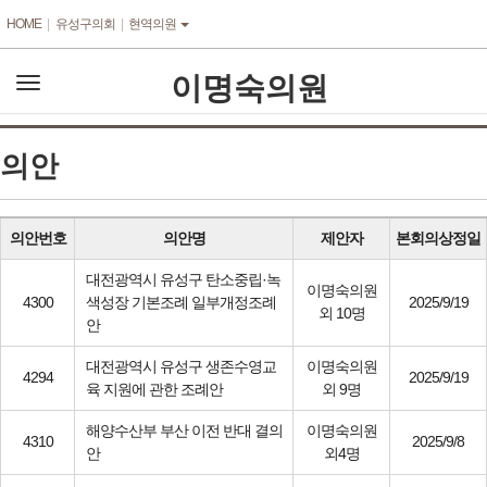
본문바로가기
HOME
유성구의회
현역의원
이명숙의원
전
체
메
뉴
의안
의안번호
의안명
제안자
본회의상정일
대전광역시 유성구 탄소중립·녹
이명숙의원
4300
색성장 기본조례 일부개정조례
2025/9/19
외 10명
안
대전광역시 유성구 생존수영교
이명숙의원
4294
2025/9/19
육 지원에 관한 조례안
외 9명
해양수산부 부산 이전 반대 결의
이명숙의원
4310
2025/9/8
안
외4명