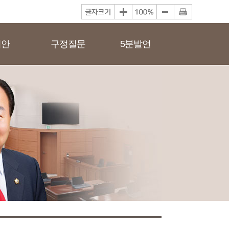
의안
구정질문
5분발언