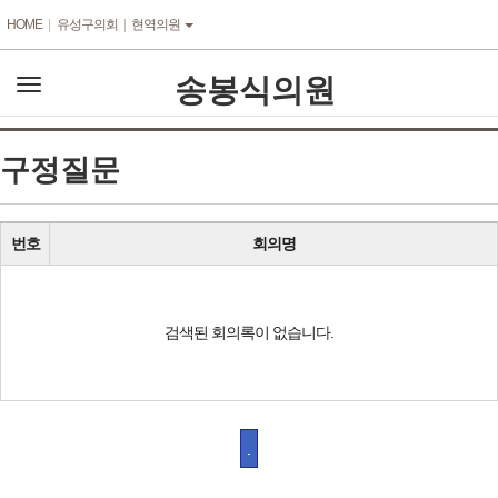
본문바로가기
HOME
유성구의회
현역의원
송봉식의원
전
체
메
뉴
구정질문
번호
회의명
검색된 회의록이 없습니다.