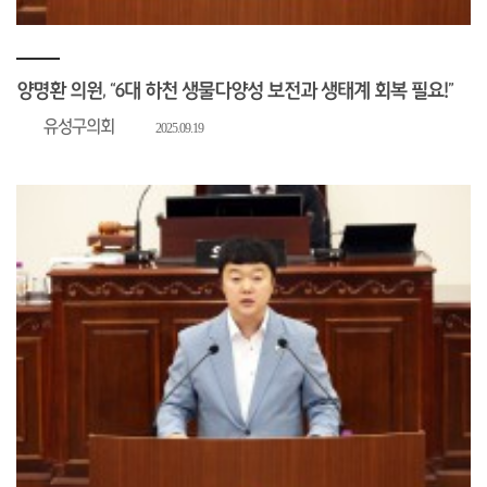
양명환 의원, “6대 하천 생물다양성 보전과 생태계 회복 필요!”
유성구의회
2025.09.19