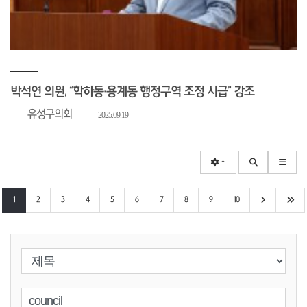
박석연 의원, “학하동·용계동 행정구역 조정 시급” 강조
유성구의회
2025.09.19
다음 10페이
마지
1
2
3
4
5
6
7
8
9
10
검색 조건 선택
검색어 입력