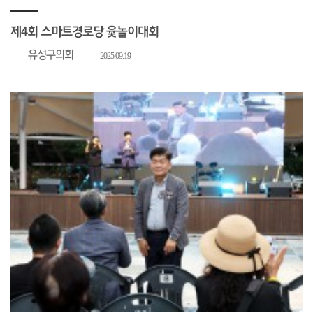
제4회 스마트경로당 윷놀이대회
유성구의회
2025.09.19