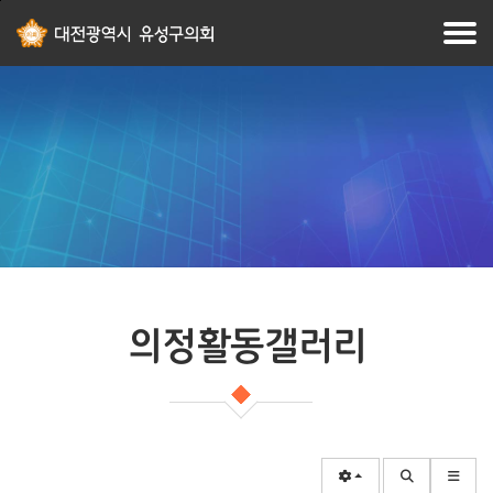
본문
주메뉴
바로가기
바로가기
의정활동갤러리