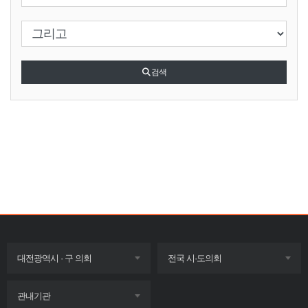
검색 조건 선택
검색
목록
목록
대전광역시 · 구 의회
전국 시·도의회
펼치기
펼치기
목록
관내기관
펼치기