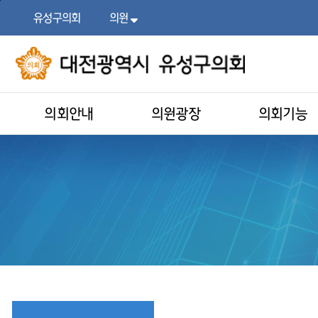
본문
주메뉴
바로가기
바로가기
유성구의회
의원
목록
열기
의회안내
의원광장
의회기능