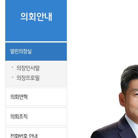
의회안내
열린의장실
의장인사말
의장프로필
의회연혁
의회조직
전화번호 안내