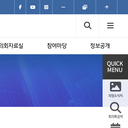
페이스북
유튜브
인스타그램
폰트크기
폰트크기
폰트크기
축소
초기화
확대
검색창 열기
전체
의회자료실
참여마당
정보공개
의정소식지
회의록검색