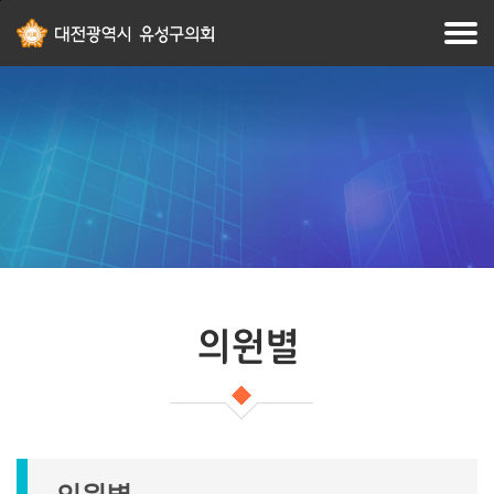
본문
주메뉴
바로가기
바로가기
의원별