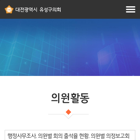
본문
주메뉴
바로가기
바로가기
의원활동
행정사무조사, 의원별 회의 출석율 현황, 의원별 의정보고회