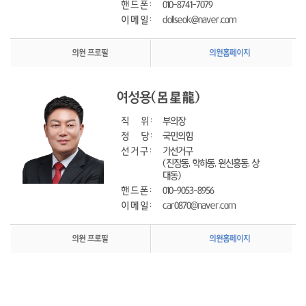
핸 드 폰 : 
010-8741-7079
이 메 일 : 
dollseok@naver.com
의원 프로필
의원홈페이지
여성용
(呂星龍)
직      위 : 
부의장
정      당 : 
국민의힘
선 거 구 : 
가선거구
(진잠동, 학하동, 원신흥동, 상
대동)
핸 드 폰 : 
010-9053-8956
이 메 일 : 
car0870@naver.com
의원 프로필
의원홈페이지