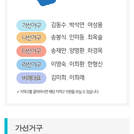
김동수
박석연
여성용
가선거구
,
,
송봉식
인미동
최옥술
나선거구
,
,
송재만
양명환
하경옥
다선거구
,
,
이명숙
이희환
한형신
라선거구
,
,
김미희
이희래
비례대표
,
※ 지역구를 클릭하시면 해당 지역구 의원을 보실 수 있습니다.
가선거구