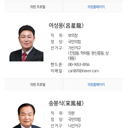
의원 프로필
의원홈페이지
여성용
(呂星龍)
직      위 : 
부의장
정      당 : 
국민의힘
선 거 구 : 
가선거구
(진잠동, 학하동, 원신흥동, 상
대동)
핸 드 폰 : 
010-9053-8956
이 메 일 : 
car0870@naver.com
의원 프로필
의원홈페이지
송봉식
(宋鳳植)
직      위 : 
의원
정      당 : 
국민의힘
선 거 구 : 
나선거구