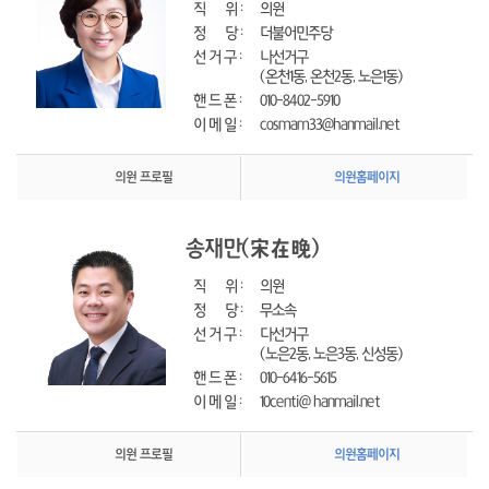
직      위 : 
의원
정      당 : 
더불어민주당
선 거 구 : 
나선거구
(온천1동, 온천2동, 노은1동)
핸 드 폰 : 
010-8402-5910
이 메 일 : 
cosmam33@hanmail.net
의원 프로필
의원홈페이지
송재만
(宋在晩)
직      위 : 
의원
정      당 : 
무소속
선 거 구 : 
다선거구
(노은2동, 노은3동, 신성동)
핸 드 폰 : 
010-6416-5615
이 메 일 : 
10centi@ hanmail.net
의원 프로필
의원홈페이지