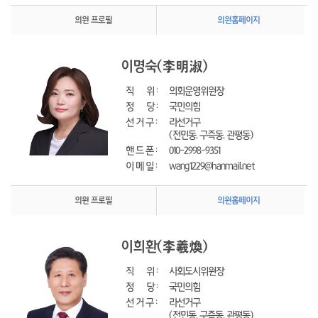
의원 프로필
의원홈페이지
이명숙
(李明淑)
직      위 : 
의회운영위원장
정      당 : 
국민의힘
선 거 구 : 
라선거구
(전민동, 구즉동, 관평동)
핸 드 폰 : 
010-2998-9351
이 메 일 : 
wang1229@hanmail.net
의원 프로필
의원홈페이지
이희환
(李羲煥)
직      위 : 
사회도시위원장
정      당 : 
국민의힘
선 거 구 : 
라선거구
(전민동, 구즉동, 관평동)