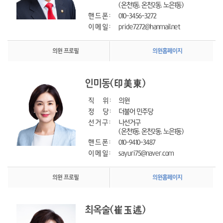
(온천1동, 온천2동, 노은1동)
핸 드 폰 : 
010-3456-3272
이 메 일 : 
pride7272@hanmail.net
의원 프로필
의원홈페이지
인미동
(印美東)
직      위 : 
의원
정      당 : 
더불어 민주당
선 거 구 : 
나선거구
(온천1동, 온천2동, 노은1동)
핸 드 폰 : 
010-9410-3487
이 메 일 : 
sayuri75@naver.com
의원 프로필
의원홈페이지
최옥술
(崔玉述)