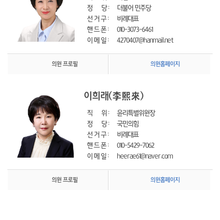
정      당 : 
더불어 민주당
선 거 구 : 
비례대표
핸 드 폰 : 
010-3073-6461
이 메 일 : 
4270407@hanmail.net
의원 프로필
의원홈페이지
이희래
(李熙來)
직      위 : 
윤리특별위원장
정      당 : 
국민의힘
선 거 구 : 
비례대표
핸 드 폰 : 
010-5429-7062
이 메 일 : 
heerae61@naver.com
의원 프로필
의원홈페이지