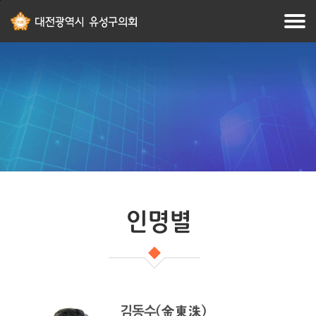
본문
주메뉴
바로가기
바로가기
인명별
김동수
(金東洙)