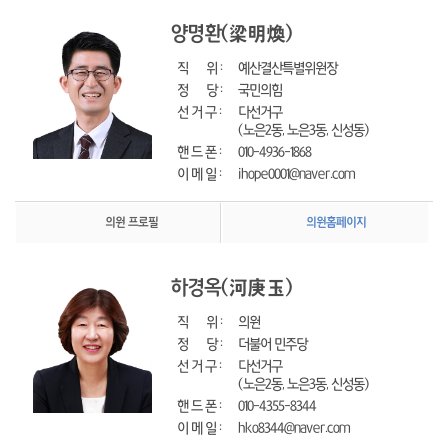
양명환
(梁明煥)
직      위 : 
예산결산특별위원장
정      당 : 
국민의힘
선 거 구 : 
다선거구
(노은2동, 노은3동, 신성동)
핸 드 폰 : 
010-4936-1868
이 메 일 : 
ihope0001@naver.com
의원 프로필
의원홈페이지
하경옥
(河庚玉)
직      위 : 
의원
정      당 : 
더불어 민주당
선 거 구 : 
다선거구
(노은2동, 노은3동, 신성동)
핸 드 폰 : 
010-4355-8344
이 메 일 : 
hko8344@naver.com