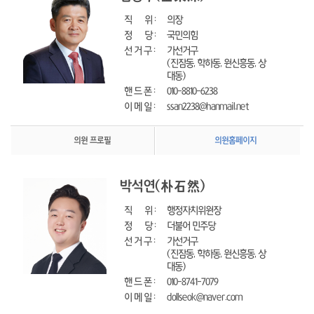
직      위 : 
의장
정      당 : 
국민의힘
선 거 구 : 
가선거구
(진잠동, 학하동, 원신흥동, 상
대동)
핸 드 폰 : 
010-8810-6238
이 메 일 : 
ssan2238@hanmail.net
의원 프로필
의원홈페이지
박석연
(朴石然)
직      위 : 
행정자치위원장
정      당 : 
더불어 민주당
선 거 구 : 
가선거구
(진잠동, 학하동, 원신흥동, 상
대동)
핸 드 폰 : 
010-8741-7079
이 메 일 : 
dollseok@naver.com