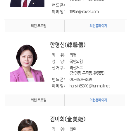
핸 드 폰 : 
.
이 메 일 : 
1179aa@ naver.com
의원 프로필
의원홈페이지
한형신
(韓馨信)
직      위 : 
의원
정      당 : 
국민의힘
선 거 구 : 
라선거구
(전민동, 구즉동, 관평동)
핸 드 폰 : 
010-4507-8539
이 메 일 : 
hansin85390 @hanmail.net
의원 프로필
의원홈페이지
김미희
(金美姬)
직      위 : 
의원