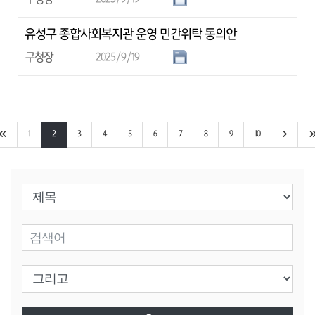
유성구 종합사회복지관 운영 민간위탁 동의안
구청장
2025/9/19
처음 페이지로 이동
다음 10
1
2
3
4
5
6
7
8
9
10